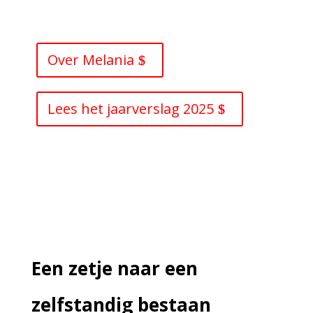
jaar ondernemende vrouwen in Afrika, Azië
en Latijns-Amerika.
Over Melania
Lees het jaarverslag 2025
7
Een zetje naar een
zelfstandig bestaan