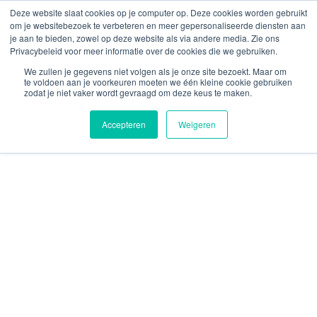
info@melania.nl
Deze website slaat cookies op je computer op. Deze cookies worden gebruikt
om je websitebezoek te verbeteren en meer gepersonaliseerde diensten aan
je aan te bieden, zowel op deze website als via andere media. Zie ons
Privacybeleid voor meer informatie over de cookies die we gebruiken.
We zullen je gegevens niet volgen als je onze site bezoekt. Maar om
te voldoen aan je voorkeuren moeten we één kleine cookie gebruiken
zodat je niet vaker wordt gevraagd om deze keus te maken.
Accepteren
Weigeren
Voor en door sterke
vrouwen
Melania streeft naar een beter bestaan
voor vrouwen in het Mondiale Zuiden, en de
gemeenschappen waarin zij wonen. Daarom
ondersteunt Melania al meer dan honderd