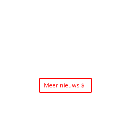
heeft het fokken van varkens en het
verbouwen van groente uit het
Melaniaproject in 2024/25 voorgezet. Er
hebben zich nieuwe leden bij de groep
aangesloten, er worden aubergines,
tomaten, wortels, dodo, kool en spinazie
verbouwd. De...
Meer nieuws