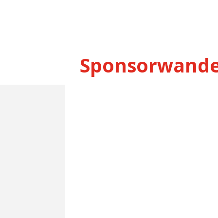
Sponsorwande
Vandaag ging de wekker een half uu
week met Anne en Erik gaan we waa
om half negen klaar....