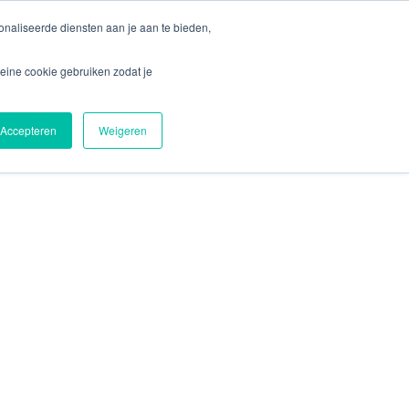
Idioma | Language
naliseerde diensten aan je aan te bieden,
eine cookie gebruiken zodat je
s
Help mee!
Projecten
Contact
Accepteren
Weigeren