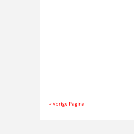
Vanochtend waren we compleet. Som
de auto. Onze gids Anne, woont hier
gaat ze komende...
« Vorige Pagina